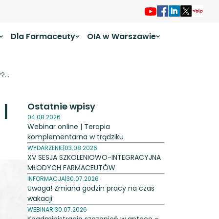
Dla Farmaceuty
OIA w Warszawie
...
 |
Ostatnie wpisy
04.08.2026
Webinar online | Terapia
komplementarna w trądziku
WYDARZENIE
|
03.08.2026
XV SESJA SZKOLENIOWO-INTEGRACYJNA
MŁODYCH FARMACEUTÓW
INFORMACJA
|
30.07.2026
Uwaga! Zmiana godzin pracy na czas
wakacji
WEBINAR
|
30.07.2026