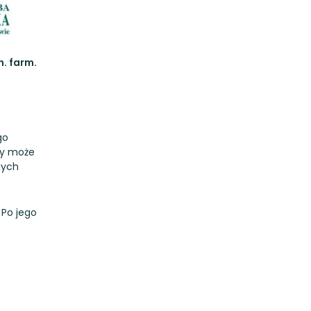
n. farm.
go
zy może
nych
 Po jego