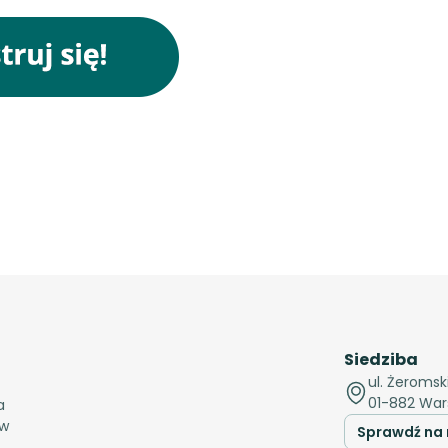
Siedziba
ul. Żeromski
01-882 Wa
a
 w
Sprawdź na