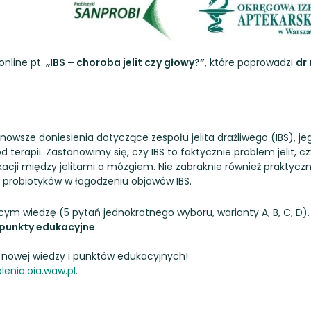
online pt.
„IBS – choroba jelit czy głowy?”
, które poprowadzi
dr 
wsze doniesienia dotyczące zespołu jelita drażliwego (IBS), je
erapii. Zastanowimy się, czy IBS to faktycznie problem jelit, c
acji między jelitami a mózgiem. Nie zabraknie również praktycz
i probiotyków w łagodzeniu objawów IBS.
ym wiedzę (5 pytań jednokrotnego wyboru, warianty A, B, C, D).
 punkty edukacyjne
.
a nowej wiedzy i punktów edukacyjnych!
lenia.oia.waw.pl
.