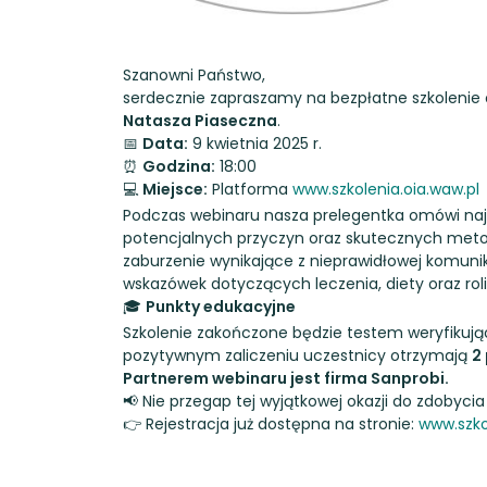
Szanowni Państwo,
serdecznie zapraszamy na bezpłatne szkolenie 
Natasza Piaseczna
.
📅
Data:
9 kwietnia 2025 r.
⏰
Godzina:
18:00
💻
Miejsce:
Platforma
www.szkolenia.oia.waw.pl
Podczas webinaru nasza prelegentka omówi najno
potencjalnych przyczyn oraz skutecznych metod t
zaburzenie wynikające z nieprawidłowej komunik
wskazówek dotyczących leczenia, diety oraz rol
🎓
Punkty edukacyjne
Szkolenie zakończone będzie testem weryfikując
pozytywnym zaliczeniu uczestnicy otrzymają
2
Partnerem webinaru jest firma Sanprobi.
📢 Nie przegap tej wyjątkowej okazji do zdobyci
👉 Rejestracja już dostępna na stronie:
www.szko