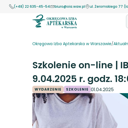
Przejdź
(+48) 22 635-45-54
biuro@oia.waw.pl
ul. Żeromskiego 77 (l
do
treści
Okręgowa Izba Aptekarska w Warszawie
/
Aktualn
Szkolenie on-line | I
9.04.2025 r. godz. 18
01.04.2025
WYDARZENIE
SZKOLENIE