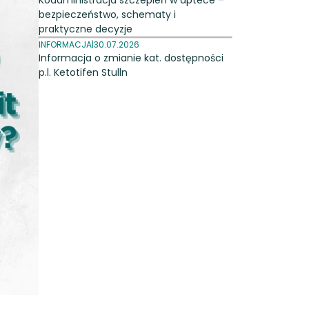
Koadministracja szczepień w aptece –
bezpieczeństwo, schematy i
praktyczne decyzje
INFORMACJA
|
30.07.2026
Informacja o zmianie kat. dostępności
p.l. Ketotifen Stulln